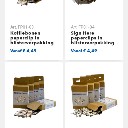
Art.
FP01-03
Art.
FP01-04
Koffiebonen
Sign Here
paperclip in
paperclips in
blisterverpakking
blisterverpakking
Vanaf
€ 4,49
Vanaf
€ 4,49