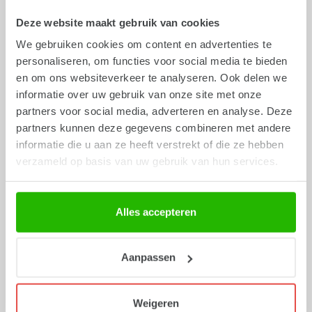
Deze website maakt gebruik van cookies
We gebruiken cookies om content en advertenties te
personaliseren, om functies voor social media te bieden
en om ons websiteverkeer te analyseren. Ook delen we
informatie over uw gebruik van onze site met onze
partners voor social media, adverteren en analyse. Deze
partners kunnen deze gegevens combineren met andere
informatie die u aan ze heeft verstrekt of die ze hebben
verzameld op basis van uw gebruik van hun services.
Art.
FP01-13
Art.
FP01-14
Roze strik
Uitroepteken
paperclip in
paperclip in
blisterverpakking
blisterverpakking
Alles accepteren
Vanaf
€ 4,49
Vanaf
€ 4,49
Aanpassen
Weigeren