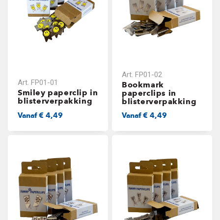
Art.
FP01-02
Art.
FP01-01
Bookmark
Smiley paperclip in
paperclips in
blisterverpakking
blisterverpakking
Vanaf
€ 4,49
Vanaf
€ 4,49