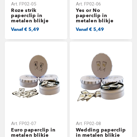
Art.
FP02-05
Art.
FP02-06
Roze strik
Yes or No
paperclip in
paperclip in
metalen blikje
metalen blikje
Vanaf
€ 5,49
Vanaf
€ 5,49
Art.
FP02-07
Art.
FP02-08
Euro paperclip in
Wedding paperclip
metalen blikje
in metalen blikje