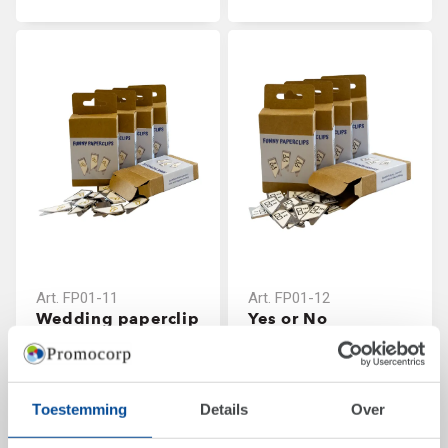
Art.
FP01-11
Art.
FP01-12
Wedding paperclip
Yes or No
in
paperclip in
blisterverpakking
blisterverpakking
Vanaf
€ 4,49
Vanaf
€ 4,49
Toestemming
Details
Over