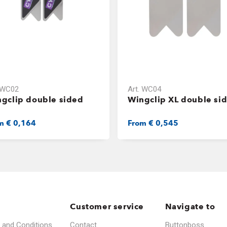
WC02
Art.
WC04
gclip double sided
Wingclip XL double si
om
€ 0,164
From
€ 0,545
Customer service
Navigate to
 and Conditions
Contact
Buttonboss