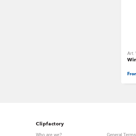
Art.
Win
Fr
Clipfactory
Who are we?
General Terms