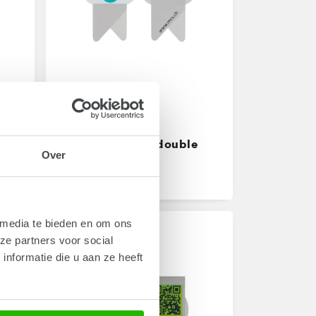
Art.
WS02-01
Wingclip shape double
Over
sided 01
From
€ 0,164
 media te bieden en om ons
ze partners voor social
nformatie die u aan ze heeft