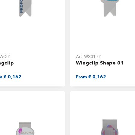
WC01
Art.
WS01-01
gclip
Wingclip Shape 01
om
€ 0,162
From
€ 0,162