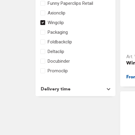
Funny Paperclips Retail
Axionclip
Wingclip
Packaging
Foldbackclip
Deltaclip
Art.
Docubinder
Win
Promoclip
Fr
Delivery time