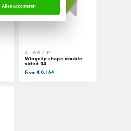
Alles accepteren
Art.
WS02-04
e
Wingclip shape double
sided 04
From
€ 0,164