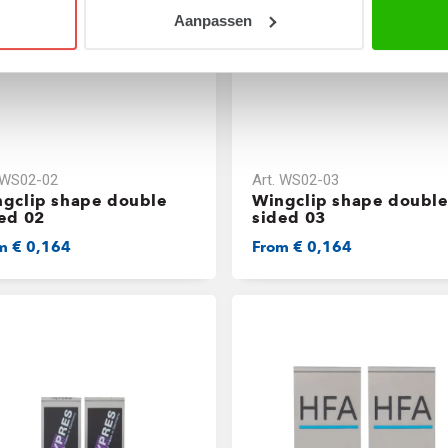
Aanpassen
WS02-02
Art.
WS02-03
gclip shape double
Wingclip shape doubl
ed 02
sided 03
om
€ 0,164
From
€ 0,164