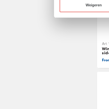
Weigeren
Art.
Win
sid
Fr