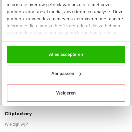
KVK inschrijvingsnummer: 24241437
informatie over uw gebruik van onze site met onze
partners voor social media, adverteren en analyse. Deze
BTW nummer: NL802084369B01
partners kunnen deze gegevens combineren met andere
IBAN nummer: NL94 RABO 0386 3404 39
informatie die u aan ze heeft verstrekt of die ze hebben
verzameld op basis van uw gebruik van hun services.
Openingstijden:
Alles accepteren
Maandag t/m vrijdag van 09:00 – 17:00
Aanpassen
Routebeschrijving
Weigeren
Clipfactory
Wie zijn wij?