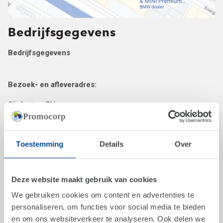
Bedrijfsgegevens
Bedrijfsgegevens
Bezoek- en afleveradres:
Clipfactory BV
Energiestraat 16A
Toestemming
Details
Over
1411 AT Naarden
Deze website maakt gebruik van cookies
Algemeen e-mail adres:
info@clipfactory.com
We gebruiken cookies om content en advertenties te
Algemeen telefoonnummer: 023-5281961
personaliseren, om functies voor social media te bieden
en om ons websiteverkeer te analyseren. Ook delen we