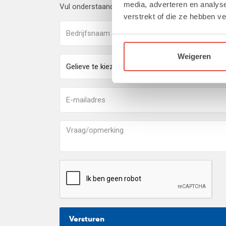
media, adverteren en analys
Vul onderstaand formulier in en wij zullen zo spo
verstrekt of die ze hebben v
Weigeren
Versturen