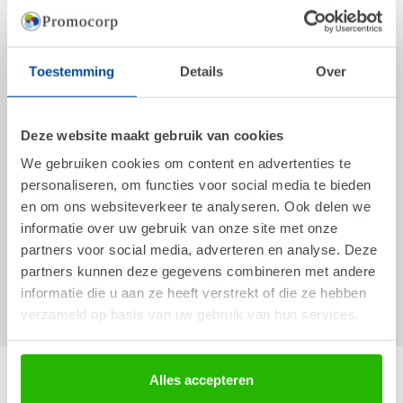
How it's made
Toestemming
Details
Over
Wij produceren en verkopen bedrukte paperclips. Naast de
wereldwijd gepatenteerde papieren Deltaclip, zijn deze van
Deze website maakt gebruik van cookies
metaal. Functioneel, herbruikbaar en duurzaam. In een wereld
die steeds verder digitaliseert, zien wij dat wat wel aan papier
We gebruiken cookies om content en advertenties te
wordt toevertrouwd, steeds belangrijker is. Met een luxe
personaliseren, om functies voor social media te bieden
paperclip maak je je huisstijl af.
en om ons websiteverkeer te analyseren. Ook delen we
informatie over uw gebruik van onze site met onze
partners voor social media, adverteren en analyse. Deze
partners kunnen deze gegevens combineren met andere
informatie die u aan ze heeft verstrekt of die ze hebben
Het productie proces
verzameld op basis van uw gebruik van hun services.
Clipfactory
Alles accepteren