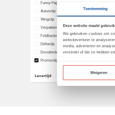
Funny Paperclips Retail
Toestemming
Axionclip
Wingclip
Deze website maakt gebruik
Verpakkingen
We gebruiken cookies om cont
Foldbackclip
websiteverkeer te analyseren
Deltaclip
media, adverteren en analys
Art.
Docubinder
verstrekt of die ze hebben v
Pro
Promoclip
Van
Weigeren
Levertijd