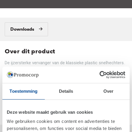
Downloads
Over dit product
De ijzersterke vervanger van de klassieke plastic snelhechters.
Bindt tot 20 pagina's. Verpakt per 100 stuks in Kartonnen koker.
Prijs per 100 stuks.
Waarom dit product?
Toestemming
Details
Over
De ijzersterke vervanger van de klassieke plastic snelhechter
met een riant drukoppervlak. Meermaals te gebruiken. Houdt tot
Deze website maakt gebruik van cookies
20 pagina's samen en is leverbaar vanaf 600 stuks
We gebruiken cookies om content en advertenties te
personaliseren, om functies voor social media te bieden