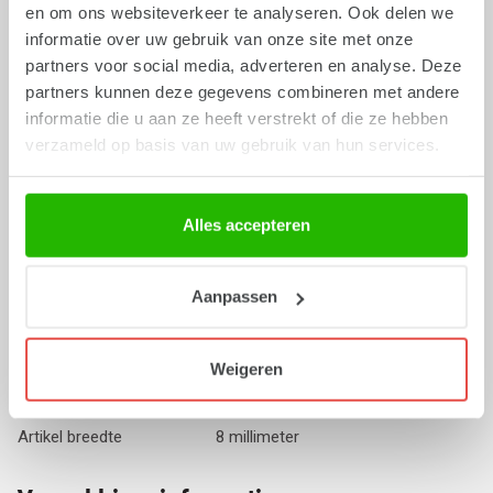
Standaard
en om ons websiteverkeer te analyseren. Ook delen we
informatie over uw gebruik van onze site met onze
Levertijd
0 week
partners voor social media, adverteren en analyse. Deze
Inhoud
100 stuks in kartonnen koker
partners kunnen deze gegevens combineren met andere
informatie die u aan ze heeft verstrekt of die ze hebben
verzameld op basis van uw gebruik van hun services.
Productinformatie
Categorie
Markclip
Alles accepteren
Kleur
Zilver
Gewicht artikel
2.20 gram
Aanpassen
Te bestellen per
1
Afmetingen
Weigeren
Artikel lengte
11 millimeter
Artikel breedte
8 millimeter